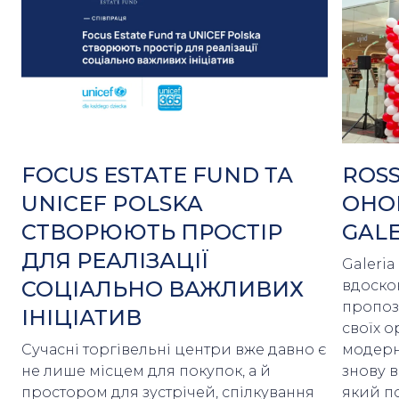
FOCUS ESTATE FUND ТА
ROS
UNICEF POLSKA
ОНО
СТВОРЮЮТЬ ПРОСТІР
GALE
ДЛЯ РЕАЛІЗАЦІЇ
Galeri
СОЦІАЛЬНО ВАЖЛИВИХ
вдоско
пропоз
ІНІЦІАТИВ
своїх о
Сучасні торгівельні центри вже давно є
модерні
не лише місцем для покупок, а й
знову 
простором для зустрічей, спілкування
який п