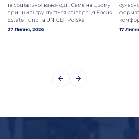
та соціальної взаємодії. Саме на цьому
сучасн
принципі ґрунтується співпраця Focus
формат
Estate Fund та UNICEF Polska.
комфор
27 Липня, 2026
17 Липн