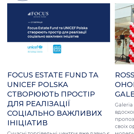
FOCUS ESTATE FUND ТА
ROS
UNICEF POLSKA
ОНО
СТВОРЮЮТЬ ПРОСТІР
GALE
ДЛЯ РЕАЛІЗАЦІЇ
Galeri
СОЦІАЛЬНО ВАЖЛИВИХ
вдоско
пропоз
ІНІЦІАТИВ
своїх о
Сучасні торгівельні центри вже давно є
модерні