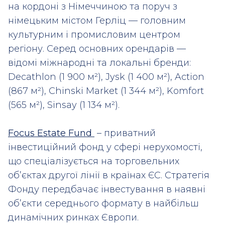
на кордоні з Німеччиною та поруч з
німецьким містом Герліц — головним
культурним і промисловим центром
регіону. Серед основних орендарів —
відомі міжнародні та локальні бренди:
Decathlon (1 900 м²), Jysk (1 400 м²), Action
(867 м²), Chinski Market (1 344 м²), Komfort
(565 м²), Sinsay (1 134 м²).
Focus Estate Fund
– приватний
інвестиційний фонд у сфері нерухомості,
що спеціалізується на торговельних
об’єктах другої лінії в країнах ЄС. Стратегія
Фонду передбачає інвестування в наявні
об’єкти середнього формату в найбільш
динамічних ринках Європи.