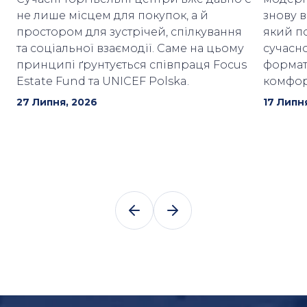
не лише місцем для покупок, а й
знову 
простором для зустрічей, спілкування
який п
та соціальної взаємодії. Саме на цьому
сучасн
принципі ґрунтується співпраця Focus
формат
Estate Fund та UNICEF Polska.
комфор
27 Липня, 2026
17 Липн